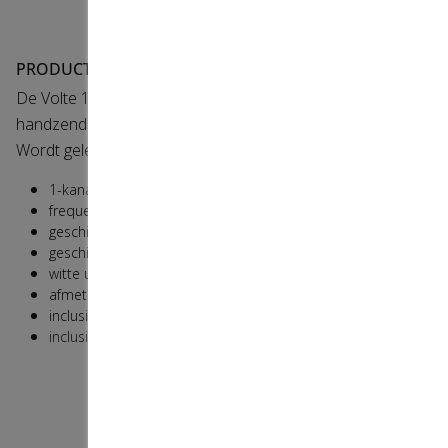
PRODUCTOMSCHRIJVING
De Volte 1-kanaals handzender wit is een praktische
handzender met een elegant design.
Wordt geleverd met een handige wandsteun.
1-kanaals handzender.
frequentie 433,32 MHz RTS.
geschikt voor Volte RT motoren en ontvangers.
geschikt voor Somfy RTS motoren en ontvangers.
witte uitvoering.
afmetingen 120x48x18 (hxbxd).
inclusief batterij CR2430.
inclusief wandsteun.