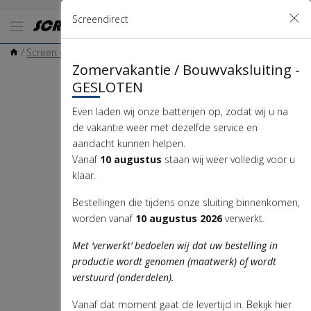
Screendirect
/
Screen onderdelen
/
Screen afstandsbediening
/
Volte
/
Volte 1-kanaalshandzender wit
Zomervakantie / Bouwvaksluiting -
€
29
,
95
GESLOTEN
Even laden wij onze batterijen op, zodat wij u na
de vakantie weer met dezelfde service en
aandacht kunnen helpen.
Vanaf
10 augustus
staan wij weer volledig voor u
klaar.
Bestellingen die tijdens onze sluiting binnenkomen,
worden vanaf
10 augustus 2026
verwerkt.
Met ‘verwerkt’ bedoelen wij dat uw bestelling in
productie wordt genomen (maatwerk) of wordt
verstuurd (onderdelen).
Vanaf dat moment gaat de levertijd in. Bekijk hier