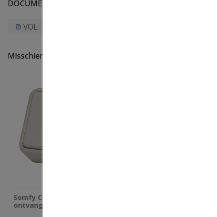
DOCUMENTEN
VOLTE_Handzenders handleiding
Misschien bent u op zoek naar
Somfy Centralis RTS
Volte 50 RT motor (RTS)
ontvanger