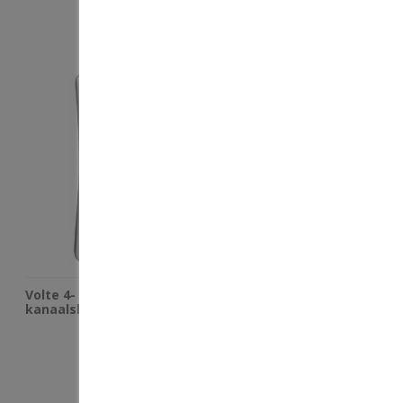
€
99
,
95
€
149
,
00
Volte 4-
Volte 1-
kanaalshandzender wit
kanaalswandzender wit
€
39
,
95
€
29
,
95