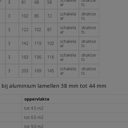
5
schakela
druktoe
3
81
68
58
ar
ts
schakela
druktoe
3
102
85
72
ar
ts
schakela
druktoe
3
122
102
87
ar
ts
schakela
druktoe
3
142
119
102
ar
ts
schakela
druktoe
3
163
136
116
ar
ts
schakela
druktoe
3
203
169
145
ar
ts
t, bij aluminium lamellen 38 mm tot 44 mm
oppervlakte
tot 4.5 m2
tot 6.5 m2
tot 9.0 m2