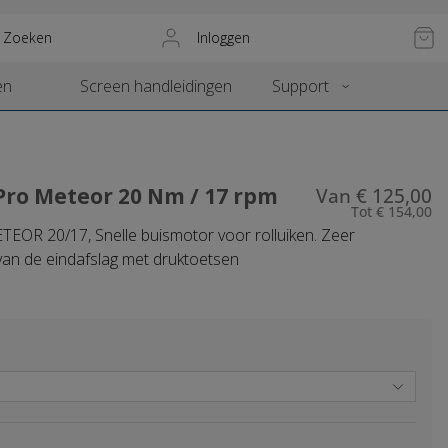
Zoeken
Inloggen
en
Screen handleidingen
Support
Pro Meteor 20 Nm / 17 rpm
Van
€
125
,
00
Tot
€
154
,
00
EOR 20/17, Snelle buismotor voor rolluiken. Zeer
 van de eindafslag met druktoetsen