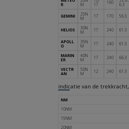
METEO
20N
12/
53.3/
160
R
M
17
6.3
25N
GEMINI
17
170
56.3
M
30N
HELIOS
17
240
61.3
M
APOLL
35N
17
240
61.3
O
M
MARIN
40N
17
240
66.3
ER
M
VECTR
50N
12
240
61.3
AN
M
indicatie van de trekkrach
NM
10NM
15NM
20NM