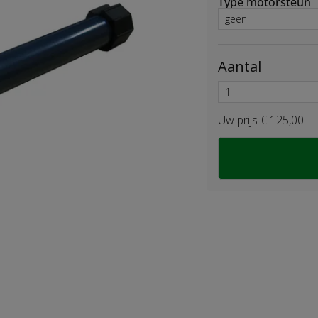
Type motorsteun
Aantal
Uw prijs
€
125
,
00