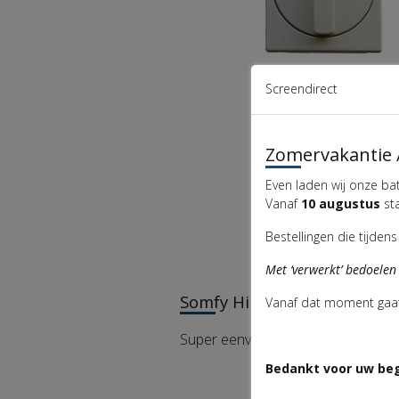
Screendirect
Somfy opbouw
draaischakelaar met
grondplaat cremewit
Zomervakantie 
€
9
,
95
Even laden wij onze ba
Vanaf
10 augustus
sta
Bestellingen die tijde
PRODUCTOMS
Met ‘verwerkt’ bedoelen
Somfy HiPro motoren
Vanaf dat moment gaat d
Super eenvoudige afstelling met dr
Bedankt voor uw beg