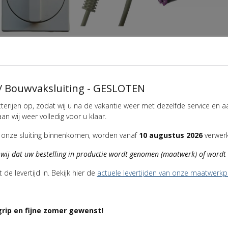
Somfy opbouw
3m aansluitsnoer
Volte 50 RT motor
draaischakelaar
met stekker
(RTS)
helder wit
/ Bouwvaksluiting - GESLOTEN
€
9
,
95
€
4
,
99
€
149
,
00
tterijen op, zodat wij u na de vakantie weer met dezelfde service en 
an wij weer volledig voor u klaar.
ns onze sluiting binnenkomen, worden vanaf
10 augustus 2026
verwerk
CHRIJVING
PRODUCTDETAILS
 wij dat uw bestelling in productie wordt genomen (maatwerk) of wordt 
e levertijd in. Bekijk hier de
actuele levertijden van onze maatwerk
uktoetsen. Ideaal voor de doe-het-zelver!
rip en fijne zomer gewenst!