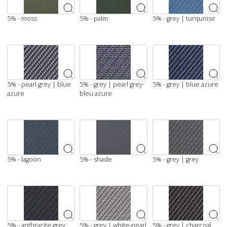
5% - moss
5% - palm
5% - grey | turquoise
5% - pearl grey | blue
5% - grey | pearl grey-
5% - grey | blue azure
azure
bleu azure
5% - lagoon
5% - shade
5% - grey | grey
5% - anthracite grey
5% - grey | white-pearl
5% - grey | charcoal