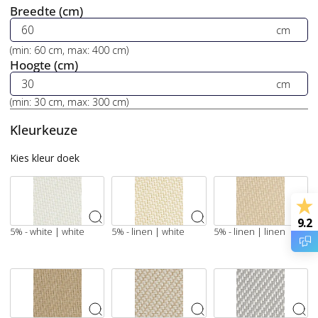
Breedte (cm)
(
min:
60
cm
,
max:
400
cm
)
Hoogte (cm)
(
min:
30
cm
,
max:
300
cm
)
Kleurkeuze
Kies kleur doek
9.2
5% - white | white
5% - linen | white
5% - linen | linen