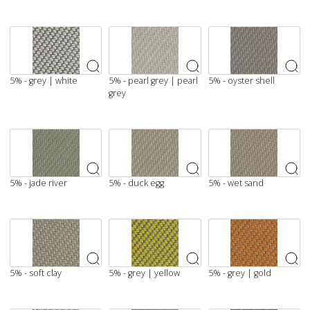
5% - grey | white
5% - pearl grey | pearl
5% - oyster shell
grey
5% - jade river
5% - duck egg
5% - wet sand
5% - soft clay
5% - grey | yellow
5% - grey | gold