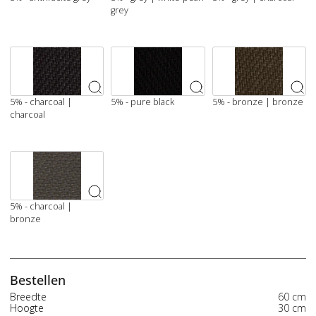
grey
5% - charcoal |
5% - pure black
5% - bronze | bronze
charcoal
5% - charcoal |
bronze
Bestellen
Breedte
60 cm
Hoogte
30 cm