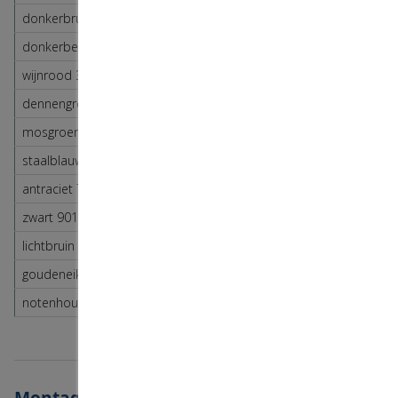
donkerbruin 8019
donkerbruin 8019
donkerbeige 1019
donkerbruin 8019
wijnrood 3004
wijnrood 3004
dennengroen 6009
dennengroen 6009
mosgroen 6005
mosgroen 6005
staalblauw 5011
staalblauw 5011
antraciet 7016
antraciet 7016
zwart 9011
antraciet 7016
lichtbruin 8014
lichtbruin 8014
goudeneik motief
donkerbruin 8019
notenhout motief
donkerbruin 8019
Montage informatie