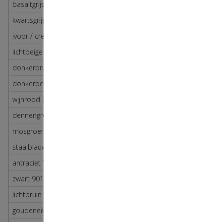
basaltgrijs 7012
antraciet 7016
kwartsgrijs 7039
antraciet 7016
ivoor / creme 1015
ivoor / creme 1015
lichtbeige 1013
lichtbeige 1013
donkerbruin 8019
donkerbruin 8019
donkerbeige 1019
donkerbruin 8019
wijnrood 3004
wijnrood 3004
dennengroen 6009
dennengroen 6009
mosgroen 6005
mosgroen 6005
staalblauw 5011
staalblauw 5011
antraciet 7016
antraciet 7016
zwart 9011
antraciet 7016
lichtbruin 8014
lichtbruin 8014
goudeneik motief
donkerbruin 8019