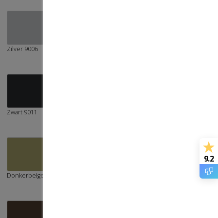
zilver 9006
Kwartsgrijs 7039
Basaltgrijs 7012
10%
zwart 9011
dennengroen 6009
donkerbruin 8019
9.2
donkerbeige 1019
staalblauw 5011
créme 1015