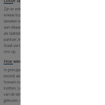
Losse lamellen of een nieuw pantser?
Zijn er enkele lamellen kapot of beschadigd, dan kunt u ook
enkele losse lamellen bestellen. Verschil tussen losse
lamellen en een pantser is dat bij een pantser de lamellen
aan elkaar zitten en zijn gearreteerd. Een onderlat wordt
als laatste lamel gemonteerd. Alles vervangen is dus een
pantser, enkele lamellen vervangen is dus losse lamellen.
Staat uw type lamellen er niet tussen? Neem contact met
ons op.
Hoe weet ik welke lamellen ik moet bestellen?
In principe maakt het niet zoveel uit welke lamellen u
bestelt als u een compleet nieuw pantser nodig heeft. Ze
hoeven namelijk niet hetzelfde te zijn als welke er nu
inzitten. Let wel op het volgende: De dekhoogte (afstand
van de lamellen als het rolluik dicht is) wordt vaak hetzelfde
gekozen, om te voorkomen dat het rolluik er anders uitziet