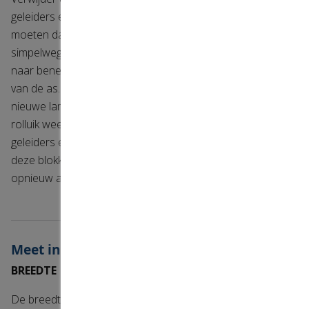
geleiders en hang deze voor de geleiders. - mogelijk
moeten daarvoor de aanslagstoppen worden gedraaid of
simpelweg worden afgeknipt. Laat het rolluik helemaal
naar beneden zakken (rolluik omlaag). Haal de veren los
van de as. Schuif de veren over de bovenste lamel van de
nieuwe lamellen. Plaats de veren terug op de as en rol het
rolluik weer op (rolluik omhoog). Til de onderlat in de
geleiders en draai de aanslagstoppen in T vorm zodat
deze blokkeren bij omhoog gaan. Stel eventueel de motor
opnieuw af. Kap terugplaatsen.
Meet instructies
BREEDTE
De breedte van uw pantser bepaalt u door de breedte