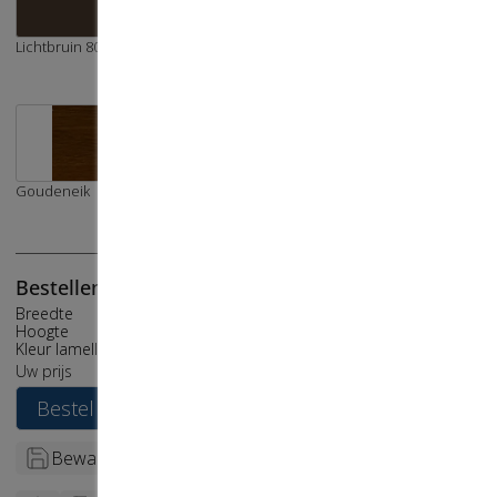
lichtbruin 8014
wijnrood 3004
Mosgroen 6005
+10%
+10%
Goudeneik
Notenhout
Bestellen
Breedte
30 cm
Hoogte
30 cm
Kleur lamellen
verkeerswit 9016
€
62
,
00
Uw prijs
Bestel
Bewaar + Nieuwe configureren