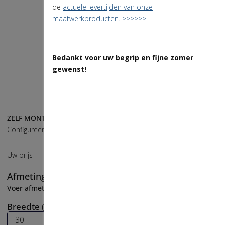
de
actuele levertijden van onze
maatwerkproducten. >>>>>>
Bedankt voor uw begrip en fijne zomer
gewenst!
ZELF MONTEREN BESPAART U VEEL GELD!
Configureer zelf in een paar klikken
€
62
,
00
Uw prijs
Afmetingen
👁
Lees
Meetinstructies
Voer afmetingen in
Breedte (cm)