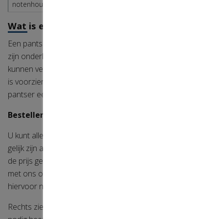
notenhout motief
donkerbruin 8019
Wat is een rolluik pantser?
Een pantser bestaat uit de lamellen en de onderlat. Deze
zijn onderling verbonden, zodat deze niet horizontaal
kunnen verschuiven in de kast (gearreteerd). De onderlat
is voorzien van draaibare eindstoppen, zodat u het nieuwe
pantser eenvoudig in uw rolluik kunt plaatsen.
Bestellen
U kunt alleen rolluikpantsers bestellen die groter dan of
gelijk zijn aan 1 vierkante meter. Voor kleinere pantsers is
de prijs gelijk aan 1 vierkante meter; neemt u even contact
met ons op voordat u bestelt. Onze website berekent
hiervoor niet de juiste prijs.
Rechts ziet u de invoervelden. Daarin geeft u aan wat u