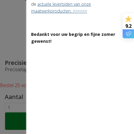
de
actuele levertijden van onze
maatwerkproducten. >>>>>>
9.2
Bedankt voor uw begrip en fijne zomer
gewenst!
Precisielager 28-()12
Precisielager 28- ()12
Bestel 25 voor € 2,95 per stuk en bespaar 34.44%.
Aantal
Bestel