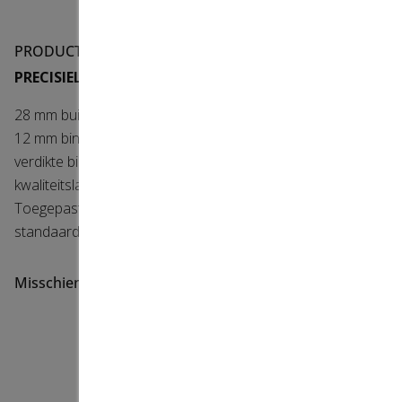
PRODUCTOMSCHRIJVING
PRECISIELAGER
28 mm buiten diameter
12 mm binnen diameter
verdikte binnenring ( geen revet nodig)
kwaliteitslager
Toegepast in onder andere asprop / eindstuk voor
standaard rolluiken
Misschien bent u op zoek naar