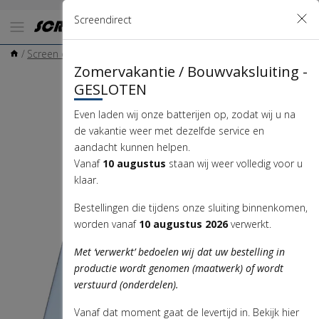
Screendirect
/
Screen onderdelen
/
hoekprofiel 20 x 70 mm
hoekprofiel 20 x 70 mm
Zomervakantie / Bouwvaksluiting -
GESLOTEN
Even laden wij onze batterijen op, zodat wij u na
de vakantie weer met dezelfde service en
aandacht kunnen helpen.
Vanaf
10 augustus
staan wij weer volledig voor u
klaar.
Bestellingen die tijdens onze sluiting binnenkomen,
worden vanaf
10 augustus 2026
verwerkt.
Met ‘verwerkt’ bedoelen wij dat uw bestelling in
productie wordt genomen (maatwerk) of wordt
verstuurd (onderdelen).
Vanaf dat moment gaat de levertijd in. Bekijk hier