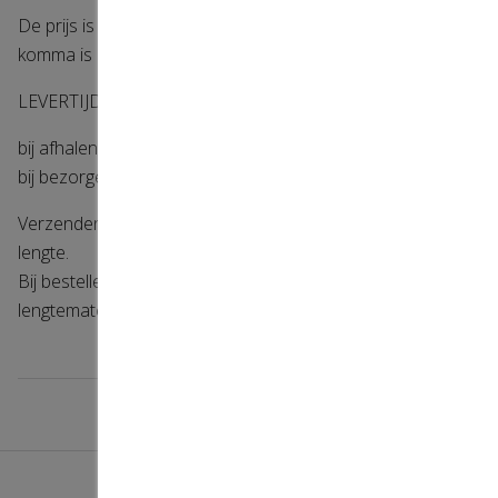
De prijs is per meter, bestellen per cm (1 cijfer achter de
komma is mogelijk)
LEVERTIJD
bij afhalen is 2 werkdagen
bij bezorgen is 1 tot 1.5 weken
Verzenden via postNL is helaas niet mogelijk gezien de
lengte.
Bij bestellen kiest u voor afhalen of bezorgen tegen tarief
lengtemateriaal.