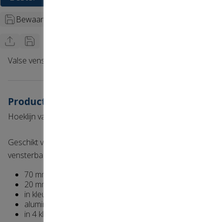
Bewaar + Nieuwe configureren
Valse vensterbank 20x70
Productinformatie
Hoeklijn van 20 x 30 mm aluminium, gelakt.
Geschikt voor montage op de muur, ook geschikt als valse
vensterbank.
70 mm
20 mm breed
in kleur gelakt
aluminium
in 4 kleuren verkrijgbaar, 9010, 9001, 7016, 9016