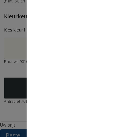
(
min:
30
cm
,
max:
320
cm
)
Kleurkeuze
Kies kleur hoeklijn
puur wit 9010
verkeerswit 9016
crémewit 9001
antraciet 7016
€
6
,
00
Uw prijs
Bestel