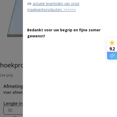
de
actuele levertijden van onze
maatwerkproducten. >>>>>>
Bedankt voor uw begrip en fijne zomer
gewenst!
9.2
hoekprofiel 20 x 70 mm
€
6
,
00
Uw prijs
Afmetingen
👁
Lees
Meetinstructies
Voer afmetingen in
Lengte in cm