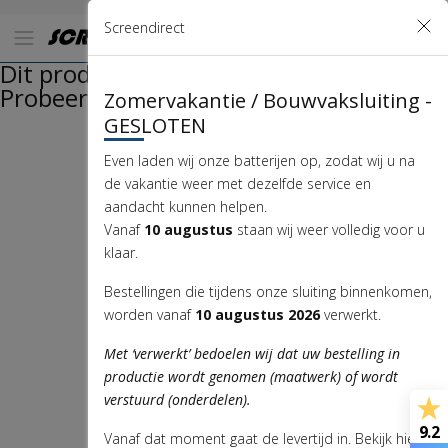
Screendirect
Dit product is tijdelijk niet op voorraad.
Probeer het later nog eens.
Zomervakantie / Bouwvaksluiting -
GESLOTEN
Even laden wij onze batterijen op, zodat wij u na
de vakantie weer met dezelfde service en
aandacht kunnen helpen.
Vanaf
10 augustus
staan wij weer volledig voor u
klaar.
Bestellingen die tijdens onze sluiting binnenkomen,
worden vanaf
10 augustus 2026
verwerkt.
Met ‘verwerkt’ bedoelen wij dat uw bestelling in
productie wordt genomen (maatwerk) of wordt
verstuurd (onderdelen).
9.2
Vanaf dat moment gaat de levertijd in. Bekijk hier